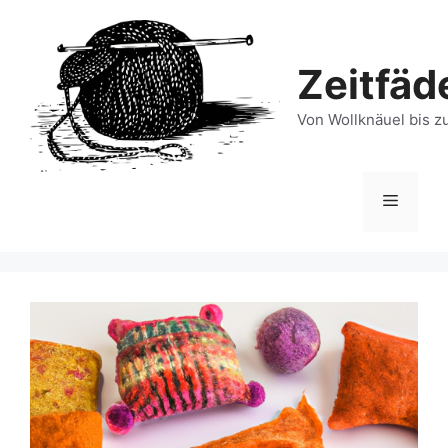
Zum
Inhalt
springen
Zeitfäd
Von Wollknäuel bis z
Menü