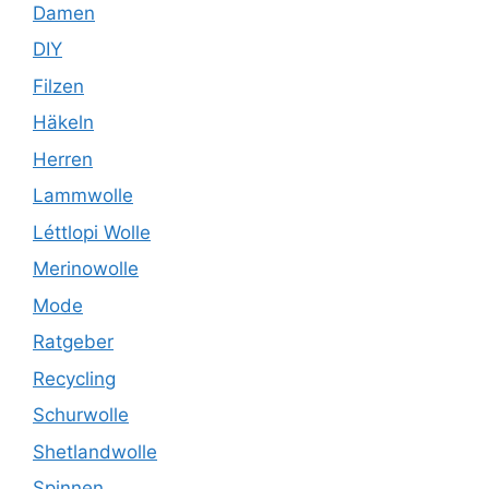
Damen
DIY
Filzen
Häkeln
Herren
Lammwolle
Léttlopi Wolle
Merinowolle
Mode
Ratgeber
Recycling
Schurwolle
Shetlandwolle
Spinnen