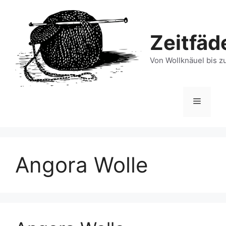
Zum
Inhalt
springen
Zeitfäd
Von Wollknäuel bis z
Menü
Angora Wolle