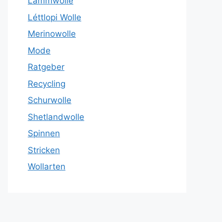
Lammwolle
Léttlopi Wolle
Merinowolle
Mode
Ratgeber
Recycling
Schurwolle
Shetlandwolle
Spinnen
Stricken
Wollarten