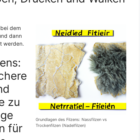
 bei dem
 und dann
zt werden.
zens:
achere
nd
te zu
ige
Grundlagen des Filzens: Nassfilzen vs
n für
Trockenfilzen (Nadelfilzen)