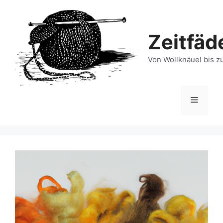
Zum
Inhalt
springen
Zeitfäd
Von Wollknäuel bis z
Menü