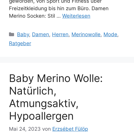
geworden, von Sport und Fitness über
Freizeitkleidung bis hin zum Büro. Damen
Merino Socken: Stil …
Weiterlesen
Kategorien
Baby
,
Damen
,
Herren
,
Merinowolle
,
Mode
,
Ratgeber
Baby Merino Wolle:
Natürlich,
Atmungsaktiv,
Hypoallergen
Mai 24, 2023
von
Erzsébet Fülöp