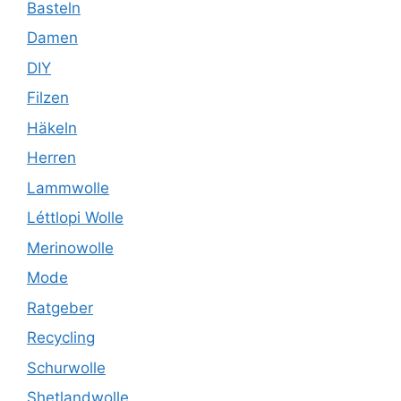
Basteln
Damen
DIY
Filzen
Häkeln
Herren
Lammwolle
Léttlopi Wolle
Merinowolle
Mode
Ratgeber
Recycling
Schurwolle
Shetlandwolle