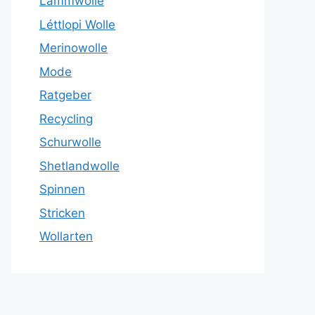
Lammwolle
Léttlopi Wolle
Merinowolle
Mode
Ratgeber
Recycling
Schurwolle
Shetlandwolle
Spinnen
Stricken
Wollarten