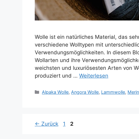
Wolle ist ein natürliches Material, das se
verschiedene Wolltypen mit unterschiedl
Verwendungsmöglichkeiten. In diesem Blo
Wollarten und ihre Verwendungsmöglichkei
weichsten und luxuriösesten Arten von Wol
produziert und …
Weiterlesen
Kategorien
Alpaka Wolle
,
Angora Wolle
,
Lammwolle
,
Merin
Seite
Seite
←
Zurück
1
2