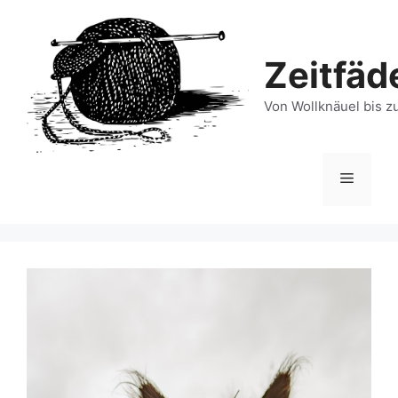
Zum
Inhalt
springen
Zeitfäd
Von Wollknäuel bis z
Menü