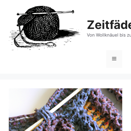
Zum
Inhalt
springen
Zeitfäd
Von Wollknäuel bis z
Menü