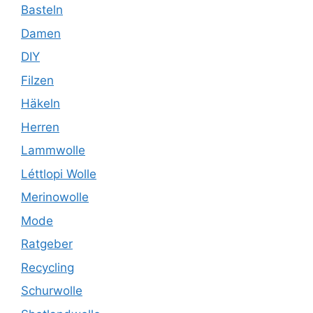
Basteln
Damen
DIY
Filzen
Häkeln
Herren
Lammwolle
Léttlopi Wolle
Merinowolle
Mode
Ratgeber
Recycling
Schurwolle