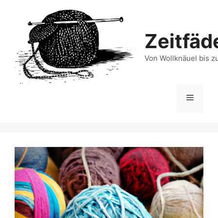
Zum
Inhalt
springen
Zeitfäd
Von Wollknäuel bis z
Menü