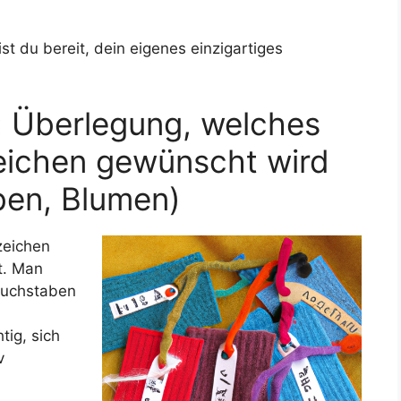
t du bereit, dein eigenes einzigartiges
: Überlegung, welches
eichen gewünscht wird
aben, Blumen)
zeichen
t. Man
 Buchstaben
tig, sich
v