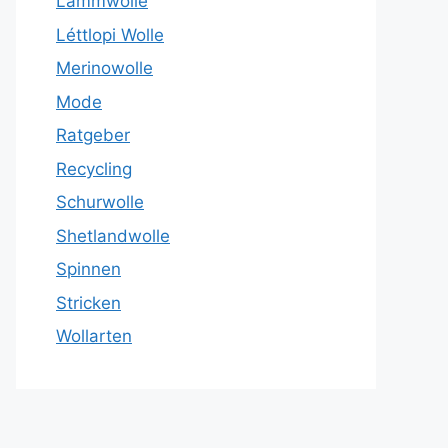
Lammwolle
Léttlopi Wolle
Merinowolle
Mode
Ratgeber
Recycling
Schurwolle
Shetlandwolle
Spinnen
Stricken
Wollarten